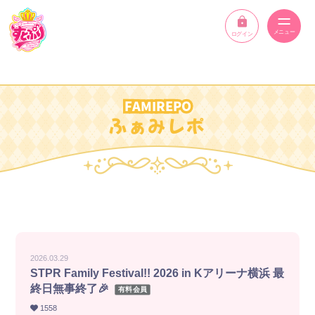
ログイン
ニュース
FAMIREPO
スケジュール
ふぁみレポ
イベント
メンバー
YouTube
ディスコグラフィー
2026.03.29
STPR Family Festival!! 2026 in Kアリーナ横浜 最
STPR ONLINE STORE
終日無事終了🎉
有料会員
1558