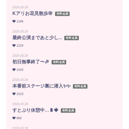
2026.03.29
Kアリお花見散歩🌸
有料会員
1346
2026.03.29
最終公演まであと少し...
有料会員
新規会員登録
1224
2026.03.28
すとふぁみ会員の方はこちらから
ログイン
初日無事終了〜🎉
有料会員
1433
ふぁみレポ
2026.03.28
ムービー
本番前ステージ裏に潜入✨✨
有料会員
1513
ラジオ
2026.03.28
すとぷり休憩中…🔋🍓
有料会員
フォトギャラリー
890
Q&A
2026.03.28