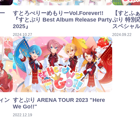
ドー
すとろべりーめもりーVol.Forever!!
【すとふ
『すとぷり Best Album Release Party
ぷり 特別
2025』
スペシャ
2024.10.27
2024.09.22
ティン
すとぷり ARENA TOUR 2023 "Here
We Go!!"
2022.12.19