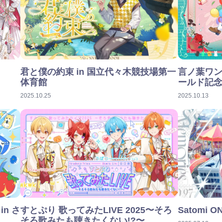
言ノ葉ワンダ
君と僕の約束 in 国⽴代々⽊競技場第⼀
ールド記
体育館
2025.10.13
2025.10.25
in さ
すとぷり 歌ってみたLIVE 2025〜そろ
Satomi O
そろ歌みたも聴きたくない!?〜