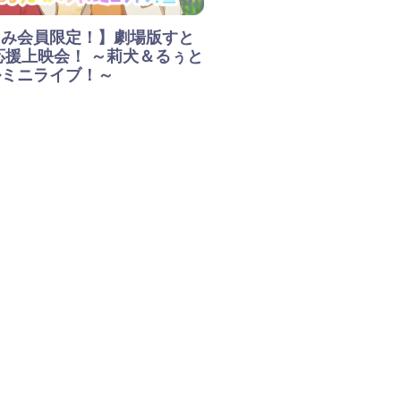
ぁみ会員限定！】劇場版すと
応援上映会！ ～莉犬＆るぅと
ルミニライブ！～