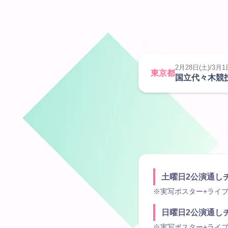
2月28日(土)/3月1
東京都
国⽴代々⽊競
⼟曜⽇2公演通し
※実写ポスター+ライ
⽇曜⽇2公演通し
※実写ポスター+ライ