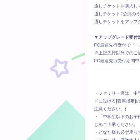
通しチケットを購⼊し
通しチケット2公演の
通しチケットをアップグ
▼アップグレード受付
FC最速先行受付で「
※上記先行以外でのご
FC最速先行受付期間
・ファミリー席は、中
ドに設ける[着席指定
注意ください。)
・「中学生以下のお子
じめご了承ください。
・どなた様も必ず座っ