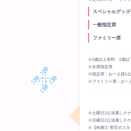
スペシャルグッズ
⼀般指定席
ファミリー席
※3歳以上有料、2歳
※全席指定席
※指定席：お一人様1
※ファミリー席：お一
※⼟曜⽇2公演通しチケ
※⽇曜⽇2公演通しチケ
※【特典① 実写ポス