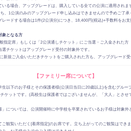
ている場合、アップグレードは、購⼊している全ての公演に適⽤されま
うち、1公演のみのアップグレード申し込みはできませんので予めご了承
レードする場合は1件(2公演分)につき、18,400円(税込)+⼿数料をお
対象となる方
一般指定席」もしくは「2公演通しチケット」にご当選・ご入金された方
当選チケットはアップグレード受付の対象外です。
中に新規ご入会いただきチケットをご購入された方も、アップグレード受
【ファミリー席について】
学生以下のお子様とその保護者様(公演日当日に20歳以上)を含むグルー
]のチケットです。(高校生は保護者ではございませんが、「大人」とさせ
様」については、公演開催時に中学校を卒業されているお子様は対象外
てご観覧いただく[着席指定]のお席です。立ち上がってのご観覧はでき