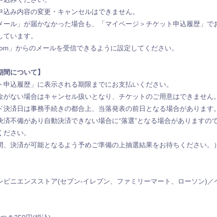
申込み内容の変更・キャンセルはできません。
メール」が届かなかった場合も、「マイページ＞チケット申込履歴」で
しています。
ticket.com」からのメールを受信できるように設定してください。
期間について】
ト申込履歴」に表示される期限までにお支払いください。
金がない場合はキャンセル扱いとなり、チケットのご用意はできません
ド決済日は事務手続きの都合上、当落発表の前日となる場合があります
決済不備があり自動決済できない場合に“落選”となる場合がありますの
ください。
間、決済が可能となるよう予めご準備の上抽選結果をお待ちください。
ンビニエンスストア(セブン‐イレブン、ファミリーマート、ローソン)／