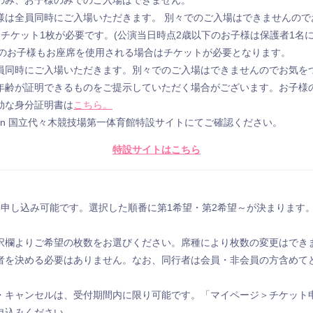
のみ、お子様のみでのご入場はできません。
様は全員同時にご⼊場いただきます。 別々でのご⼊場はできませんので
チケット1枚が必要です。(公演当日時点2歳以下のお子様は保護者1名
以下のお子様もお座席を使用される場合はチケットが必要となります。
員同時にご入場いただきます。別々でのご入場はできませんのでお気を
年齢が証明できるものをご提示していただく場合がございます。お子様
効な身分証明書は
こちら。
in 国⽴代々⽊競技場第⼀体育館特設サイトにてご確認ください。
特設サイトはこちら
お申し込み可能です。選択した順番に第1希望・第2希望～が決まります
。
択欄よりご希望の枚数をお選びください。席種により枚数の変更はでき
者を決める必要はありません。なお、同行者は会員・非会員の方含めて
・キャンセルは、受付期間内に限り可能です。「マイページ＞チケット
申込みください。