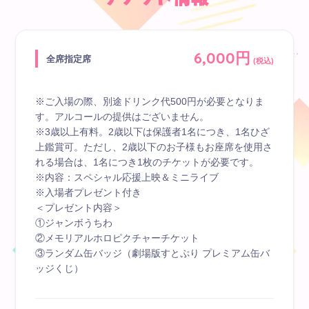
お手紙BOX
6,000円
すとふぁみ占い
全席指定席
(税込)
ふぁみくじ
※ご入場の際、別途ドリンク代500円が必要となりま
す。アルコールの提供はございません。
※3歳以上有料。2歳以下は保護者1名につき、1名ひざ
上鑑賞可。ただし、2歳以下のお子様もお座席を使用さ
れる場合は、1名につき1枚のチケットが必要です。
※内容：スペシャル応援上映＆ミニライブ
※入場者プレゼント付き
＜プレゼント内容＞
①ジャンボうちわ
②メモリアルホロピクチャーチケット
③ランダム缶バッジ（劇場版すとぷり プレミアム缶バ
ッジくじ）