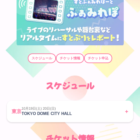
新規会員登録
スケジュール
チケット情報
チケット申込
すとふぁみ会員の方はこちらから
ログイン
ふぁみレポ
スケジュール
ムービー
ラジオ
10月19日(土) 20日(日)
東京
TOKYO DOME CITY HALL
フォトギャラリー
Q&A
チケット情報