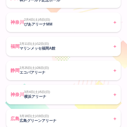
神戸ワールド記念ホール
お手紙BOX
2月4日(土)/5日(日)
神奈川
すとふぁみ占い
ぴあアリーナMM
ふぁみくじ
2月11日(土)/12日(日)
福岡
マリンメッセ福岡A館
2月25日(土)/26日(日)
静岡
エコパアリーナ
3月4日(土)/5日(日)
神奈川
横浜アリーナ
3月18日(土)/19日(日)
広島
広島グリーンアリーナ