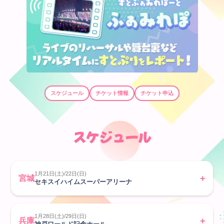
新規会員登録
スケジュール
チケット情報
チケット申込
すとふぁみ会員の方はこちらから
ログイン
ふぁみレポ
スケジュール
ムービー
ラジオ
1月21日(土)/22日(日)
宮城
セキスイハイムスーパーアリーナ
フォトギャラリー
Q&A
1月28日(土)/29日(日)
兵庫