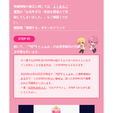
登録情報の修正に関しては、
よくあるご
質問
の「Q.生年月日・性別を間違えて登
録してしまいました。」をご確認くださ
い。
確認後「登録する」ボタンをクリック
STEP 05
続いて、「❝旧❞すとふぁみ」の会員登録日の引継
ぎ作業を行います。
※一度でもSTPR IDでSTPRの他クリエイターのサイトにログ
インされたことがある方は、このSTEPからとなります。
2025年11月10日正午時点で「❝旧❞すとふぁみ」に有料登録が
ある方で、このSTEPが出ない場合は、誤ったSTPR IDで連携
された可能性がございます。
一度「
STPR IDサイト
」でログアウトし、STEP 1からやり直
してください。