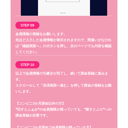
STEP 09
会員情報の登録をお願いします。
先ほど入力した会員情報が表示されますので、間違いがなけれ
ば「確認画面へ」のボタンを押し、次のページでも内容を確認
してください。
STEP 10
以上で会員情報の引継ぎが完了し、続いて課金登録に進みま
す。
スクロールして「決済画面へ進む」を押して課金の登録をお願
いします。
【コンビニ3か月課金以外の方】
❝旧すとふぁみ❞の会員期限が残っていても、❝新すとぷり❞への
課金登録が必要です。
【コンビニ3か月課金で会員期限が残っている方】