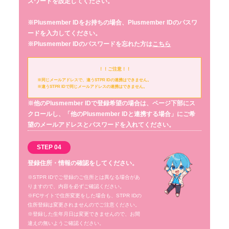
スワードを設定してください。
※Plusmember IDをお持ちの場合、Plusmember IDのパスワ
ードを入力してください。
※Plusmember IDのパスワードを忘れた方は
こちら
！！ご注意！！
※同じメールアドレスで、違うSTPR IDの連携はできません。
※違うSTPR IDで同じメールアドレスの連携はできません。
※他のPlusmember IDで登録希望の場合は、ページ下部にス
クロールし、「他のPlusmember IDと連携する場合」にご希
望のメールアドレスとパスワードを入れてください。
STEP 04
登録住所・情報の確認をしてください。
※STPR IDでご登録のご住所とは異なる場合があ
りますので、内容を必ずご確認ください。
※FCサイトで住所変更をした場合も、STPR IDの
住所登録は変更されませんのでご注意ください。
※登録した生年月日は変更できませんので、お間
違えの無いようご確認ください。