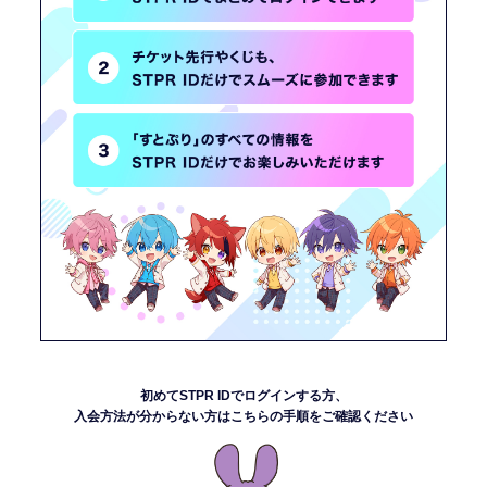
新規会員登録
すとふぁみ会員の方はこちらから
ログイン
ふぁみレポ
ムービー
ラジオ
初めてSTPR IDでログインする方、
フォトギャラリー
入会方法が分からない方は
こちらの手順をご確認ください
Q&A