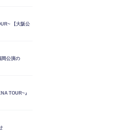
TOUR~ 【大阪公
~』福岡公演の
NA TOUR~』
せ