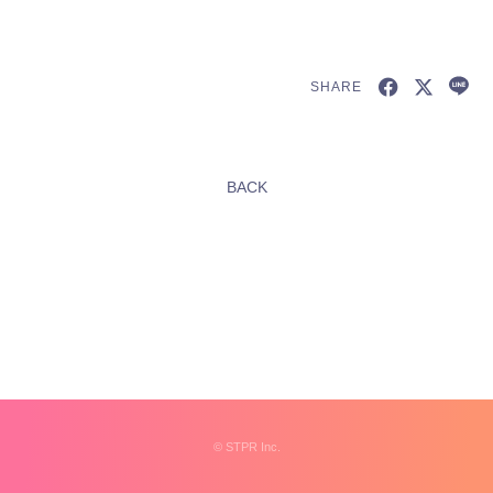
SHARE
新規会員登録
BACK
すとふぁみ会員の方はこちらから
ログイン
ふぁみレポ
ムービー
ラジオ
フォトギャラリー
©︎
STPR Inc.
Q&A