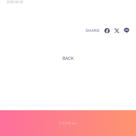
2025.08.30
SHARE
新規会員登録
BACK
すとふぁみ会員の方はこちらから
ログイン
ふぁみレポ
ムービー
ラジオ
フォトギャラリー
©︎
STPR Inc.
Q&A