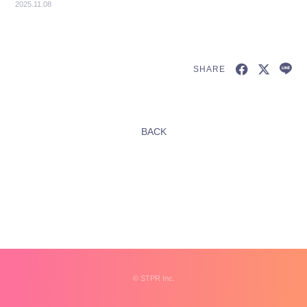
2025.11.08
SHARE
新規会員登録
BACK
すとふぁみ会員の方はこちらから
ログイン
ふぁみレポ
ムービー
ラジオ
フォトギャラリー
©︎
STPR Inc.
Q&A