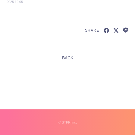
2025.12.05
SHARE
新規会員登録
BACK
すとふぁみ会員の方はこちらから
ログイン
ふぁみレポ
ムービー
ラジオ
フォトギャラリー
©︎
STPR Inc.
Q&A