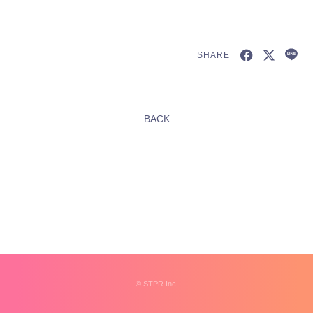
SHARE
新規会員登録
BACK
すとふぁみ会員の方はこちらから
ログイン
ふぁみレポ
ムービー
ラジオ
フォトギャラリー
©︎
STPR Inc.
Q&A