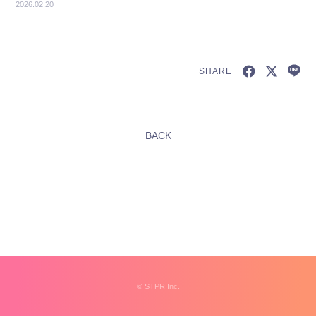
2026.02.20
SHARE
新規会員登録
BACK
すとふぁみ会員の方はこちらから
ログイン
ふぁみレポ
ムービー
ラジオ
フォトギャラリー
©︎
STPR Inc.
Q&A