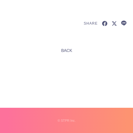
SHARE
新規会員登録
BACK
すとふぁみ会員の方はこちらから
ログイン
ふぁみレポ
ムービー
ラジオ
フォトギャラリー
©︎
STPR Inc.
Q&A