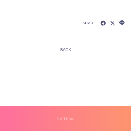
SHARE
新規会員登録
BACK
すとふぁみ会員の方はこちらから
ログイン
ふぁみレポ
ムービー
ラジオ
フォトギャラリー
©︎
STPR Inc.
Q&A