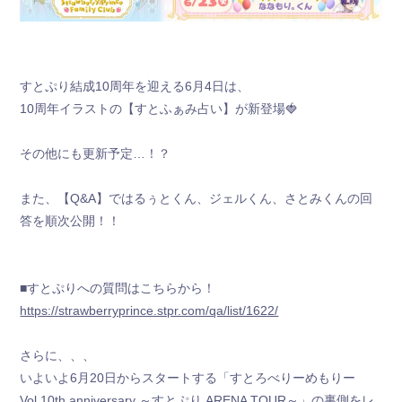
すとぷり結成10周年を迎える6月4日は、
10周年イラストの【すとふぁみ占い】が新登場🍓
新規会員登録
その他にも更新予定…！？
すとふぁみ会員の方はこちらから
ログイン
また、【Q&A】ではるぅとくん、ジェルくん、さとみくんの回
答を順次公開！！
ふぁみレポ
ムービー
■すとぷりへの質問はこちらから！
ラジオ
https://strawberryprince.stpr.com/qa/list/1622/
フォトギャラリー
さらに、、、
いよいよ6月20日からスタートする「すとろべりーめもりー
Q&A
Vol.10th anniversary ～すとぷり ARENA TOUR～」の裏側をレ