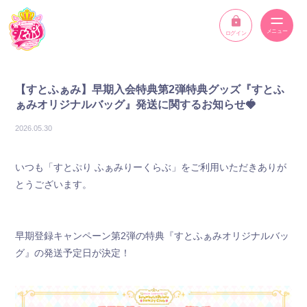
ログイン
ニュース
【すとふぁみ】早期入会特典第2弾特典グッズ『すとふ
ぁみオリジナルバッグ』発送に関するお知らせ🍓
スケジュール
2026.05.30
イベント
いつも「すとぷり ふぁみりーくらぶ」をご利用いただきありが
メンバー
とうございます。
YouTube
早期登録キャンペーン第2弾の特典『すとふぁみオリジナルバッ
ディスコグラフィー
グ』の発送予定日が決定！
STPR ONLINE STORE