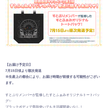
新規会員登録
すとふぁみ会員の方はこちらから
ログイン
ふぁみレポ
【お届け予定日】
7月15日頃より順次発送
ムービー
※生産上の都合により、お届け時期が前後する可能性がござい
ラジオ
ます。
フォトギャラリー
すとぷりメンバーが監修したすとふぁみオリジナルトートバッ
グ✨️
Q&A
ブラックボディで普段使いでも大活躍間違いなし！