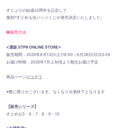
すとぷりの結成10周年を記念して
復刻!!すとめも缶バッジくじが発売決定いたしました。
■販売方法
新規会員登録
<通販 STPR ONLINE STORE>
販売期間：2026年6月13日(土)18:00～6月28日(日)23:59
すとふぁみ会員の方はこちらから
ログイン
お届け時期：2026年7月上旬頃より順次お届け予定
ふぁみレポ
商品ページは
コチラ
ムービー
※数に限りがございます。なくなり次第終了となります
ラジオ
【販売シリーズ】
フォトギャラリー
すとめも5・6・7・8・9・10
Q&A