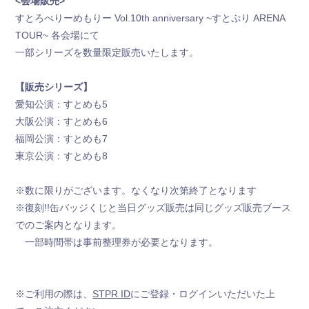
<会場販売>
すとろべりーめもりー Vol.10th anniversary ~すとぷり ARENA
お手紙BOX
TOUR~ 各会場にて
一部シリーズを数量限定販売いたします。
すとふぁみ占い
【販売シリーズ】
ふぁみくじ
愛知公演：すとめも5
大阪公演：すとめも6
福岡公演：すとめも7
東京公演：すとめも8
※数に限りがございます。なくなり次第終了となります
※復刻!!缶バッジくじと当日グッズ販売は同じグッズ販売ブース
でのご案内となります。
一部時間帯は事前整理券が必要となります。
※ご利用の際は、
STPR ID
にご登録・ログインいただいた上