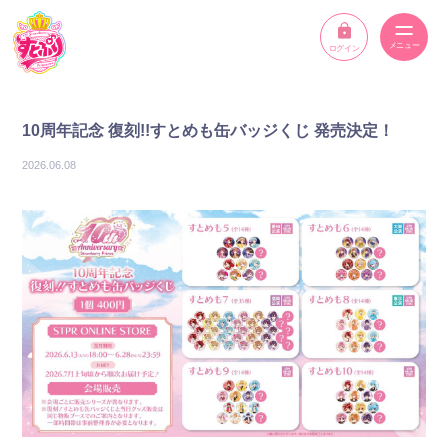
ログイン
ニュース
10周年記念 復刻!!すとめも缶バッジくじ 発売決定！
スケジュール
2026.06.08
イベント
メンバー
YouTube
ディスコグラフィー
STPR ONLINE STORE