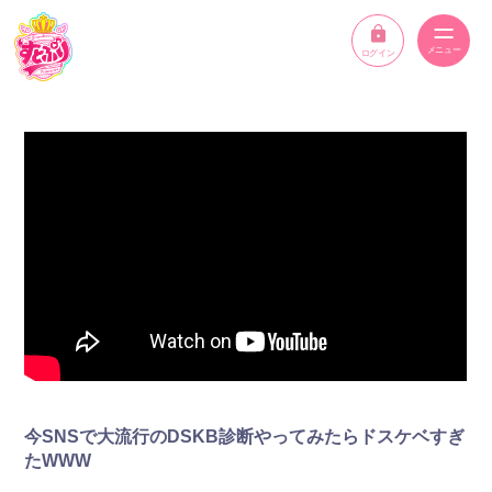
ログイン
ニュース
スケジュール
イベント
メンバー
YouTube
ディスコグラフィー
今SNSで大流行のDSKB診断やってみたらドスケベすぎ
STPR ONLINE STORE
たWWW