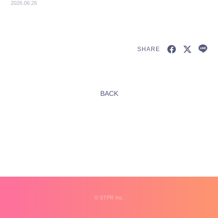
2026.06.26
SHARE
新規会員登録
BACK
すとふぁみ会員の方はこちらから
ログイン
ふぁみレポ
ムービー
ラジオ
フォトギャラリー
©︎
STPR Inc.
Q&A