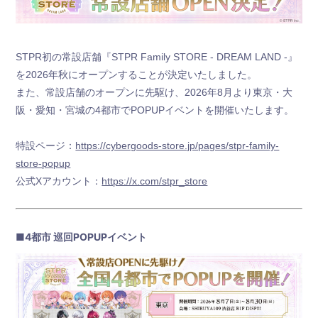
STPR初の常設店舗『STPR Family STORE - DREAM LAND -』
を2026年秋にオープンすることが決定いたしました。
また、常設店舗のオープンに先駆け、2026年8月より東京・大
新規会員登録
阪・愛知・宮城の4都市でPOPUPイベントを開催いたします。
すとふぁみ会員の方はこちらから
ログイン
特設ページ：
https://cybergoods-store.jp/pages/stpr-family-
store-popup
ふぁみレポ
公式Xアカウント：
https://x.com/stpr_store
ムービー
■4都市 巡回POPUPイベント
ラジオ
フォトギャラリー
Q&A