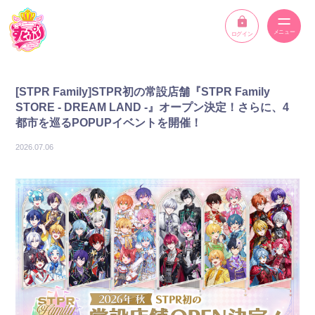
ログイン
ニュース
[STPR Family]STPR初の常設店舗『STPR Family
STORE - DREAM LAND -』オープン決定！さらに、4
スケジュール
都市を巡るPOPUPイベントを開催！
2026.07.06
イベント
メンバー
YouTube
ディスコグラフィー
STPR ONLINE STORE