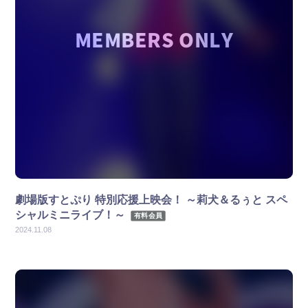
劇場版すとぷり 特別応援上映会！ ～莉犬＆るぅと スペ
シャルミニライブ！～
有料会員
2024.11.08