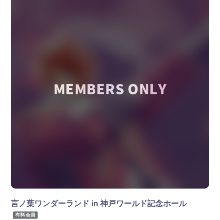
お手紙BOX
すとふぁみ占い
ふぁみくじ
言ノ葉ワンダーランド in 神戸ワールド記念ホール
有料会員