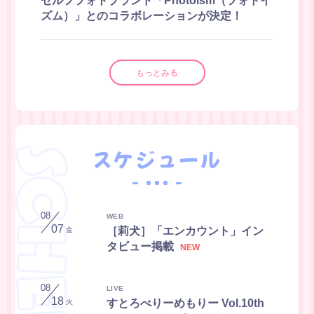
セルフフォトブランド「Photoism（フォトイ
ズム）」とのコラボレーションが決定！
お手紙BOX
すとふぁみ占い
もっとみる
ふぁみくじ
スケジュール
08
WEB
07
［莉犬］「エンカウント」イン
金
タビュー掲載
08
LIVE
18
すとろべりーめもりー Vol.10th
火