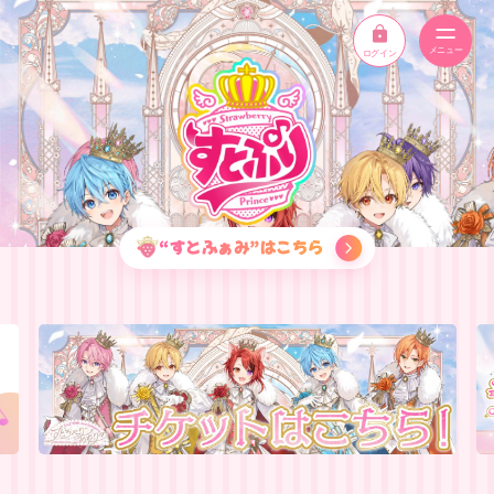
ログイン
ニュース
スケジュール
イベント
“すとふぁみ”はこちら
メンバー
YouTube
ディスコグラフィー
STPR ONLINE STORE