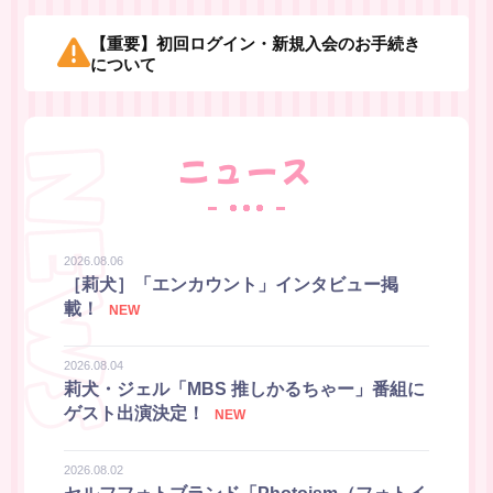
【重要】初回ログイン・新規入会のお手続き
について
ニュース
新規会員登録
すとふぁみ会員の方はこちらから
ログイン
2026.08.06
ふぁみレポ
［莉犬］「エンカウント」インタビュー掲
載！
ムービー
2026.08.04
ラジオ
莉犬・ジェル「MBS 推しかるちゃー」番組に
ゲスト出演決定！
フォトギャラリー
2026.08.02
Q&A