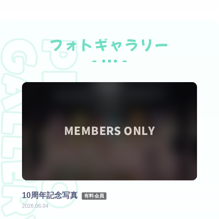
フォトギャラリー
~す
10周年記念写真
すと
有料会員
とぷ
2026.06.04
有