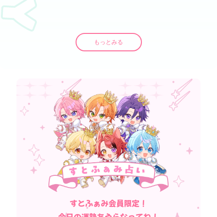
2026.
もっとみる
すとふぁみ会員限定！
今日の運勢をうらなってね！