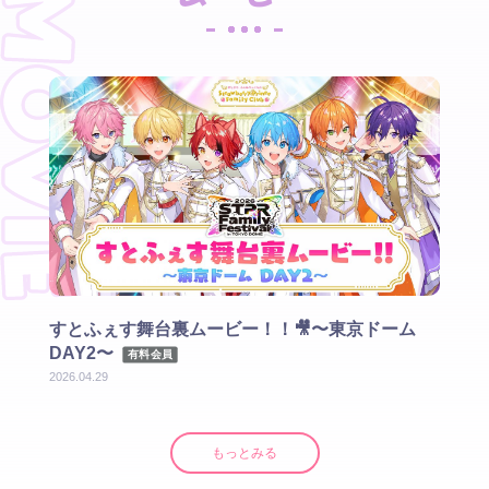
ナ横
すとふぇす舞台裏ムービー！！🎥〜東京ドーム
す
DAY2〜
知
有料会員
2026.04.29
2026.
もっとみる